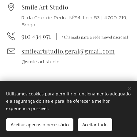
Smile Art Studio
R. da Cruz de Pedra Nº94, Loja 53 | 4700-219,
Braga
910 434 971 |
*Chamada para a rede movel nacional
smileartstudio.geral@gmail.com
@smile.art.studio
Utilizamos cookies para permitir o funcionamento adequado
© 2026
Smile Art Studio
e a segurança do site e para lhe oferecer a melhor
|
smileartstudio.geral@gmail.com
|
910 434
experiência possível.
971
*Chamada para a rede movel nacional |
Livro de Reclamações
Desenvolvido por
Webnode
Cookies
Aceitar apenas o necessário
Aceitar tudo